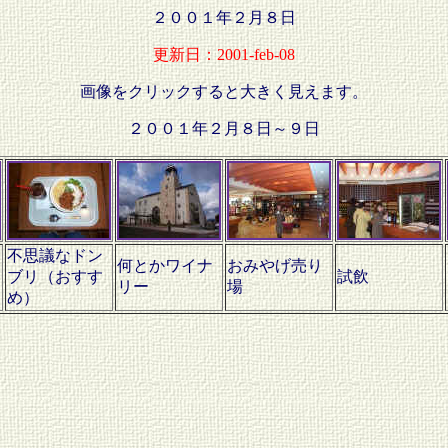
２００１年２月８日
更新日：2001-feb-08
画像をクリックすると大きく見えます。
２００１年２月８日～９日
不思議なドン
何とかワイナ
おみやげ売り
ブリ（おすす
試飲
リー
場
め）