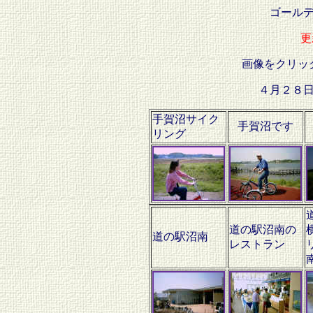
ゴール
更
画像をクリッ
４月２８
手賀沼サイク
手賀沼です
リング
道の駅沼南の
道の駅沼南
レストラン