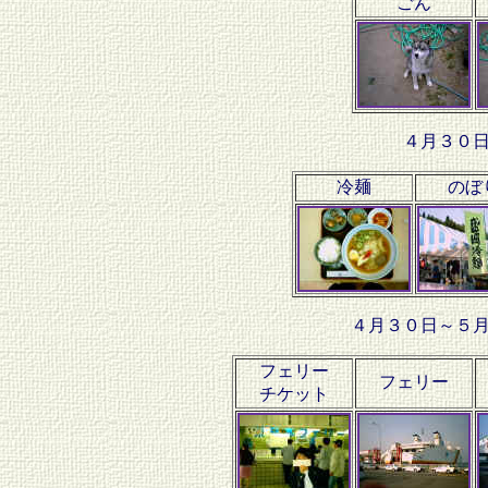
ごん
４月３０
冷麺
のぼ
４月３０日～５
フェリー
フェリー
チケット