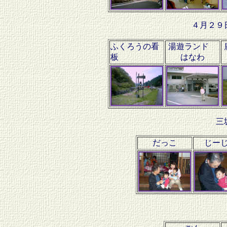
４月２９
ふくろうの看
湯遊ランド
板
はなわ
三
だっこ
じー